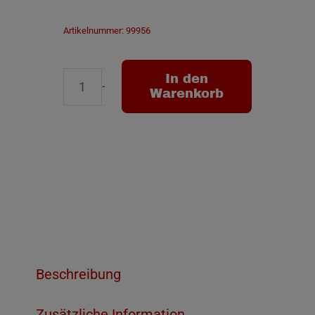
Artikelnummer:
99956
In den
Warenkorb
Meissel-
Set
3tlg.
ECO
SDS
plus
Menge
Beschreibung
Zusätzliche Information